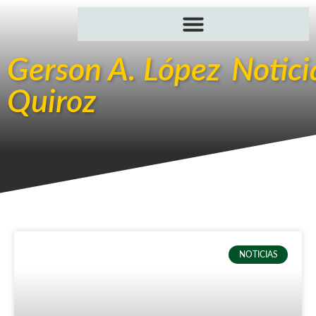
Gerson A. López
Notici
Quiroz
NOTICIAS