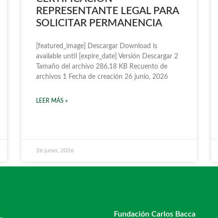
REPRESENTANTE LEGAL PARA
SOLICITAR PERMANENCIA
[featured_image] Descargar Download is
available until [expire_date] Versión Descargar 2
Tamaño del archivo 286.18 KB Recuento de
archivos 1 Fecha de creación 26 junio, 2026
LEER MÁS »
26 junio, 2026
Fundación Carlos Bacca