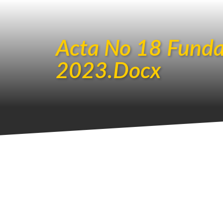
Acta No 18 Funda
2023.Docx