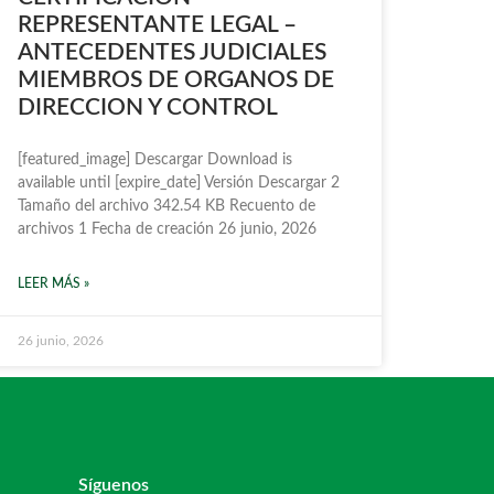
REPRESENTANTE LEGAL –
ANTECEDENTES JUDICIALES
MIEMBROS DE ORGANOS DE
DIRECCION Y CONTROL
[featured_image] Descargar Download is
available until [expire_date] Versión Descargar 2
Tamaño del archivo 342.54 KB Recuento de
archivos 1 Fecha de creación 26 junio, 2026
LEER MÁS »
26 junio, 2026
Síguenos