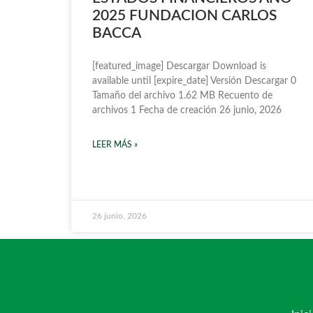
2025 FUNDACION CARLOS
BACCA
[featured_image] Descargar Download is
available until [expire_date] Versión Descargar 0
Tamaño del archivo 1.62 MB Recuento de
archivos 1 Fecha de creación 26 junio, 2026
LEER MÁS »
26 junio, 2026