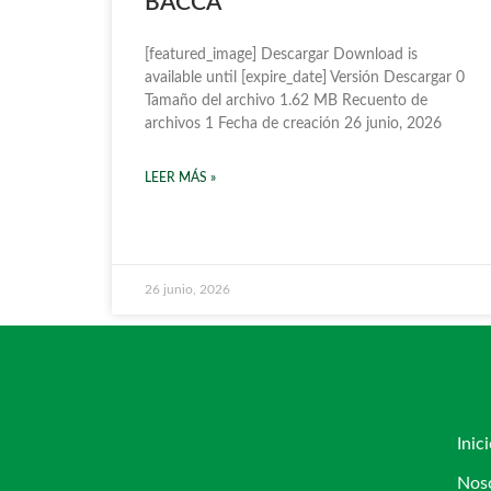
BACCA
[featured_image] Descargar Download is
available until [expire_date] Versión Descargar 0
Tamaño del archivo 1.62 MB Recuento de
archivos 1 Fecha de creación 26 junio, 2026
LEER MÁS »
26 junio, 2026
Inic
Nos