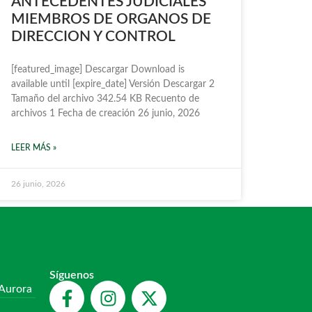
ANTECEDENTES JUDICIALES
MIEMBROS DE ORGANOS DE
DIRECCION Y CONTROL
[featured_image] Descargar Download is
available until [expire_date] Versión Descargar 2
Tamaño del archivo 342.54 KB Recuento de
archivos 1 Fecha de creación 26 junio, 2026
LEER MÁS »
26 junio, 2026
Síguenos
 Aurora